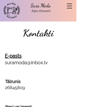
Sura Moda
Aijas izšuvumi
Kontakti
E-pasts
suramoda@inbox.lv
Tālrunis
26845809
Preci var izņemt: