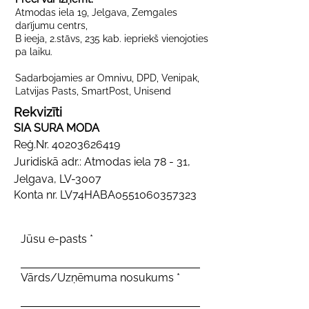
Atmodas iela 19, Jelgava, Zemgales
darījumu centrs,
B ieeja, 2.stāvs, 235 kab. iepriekš vienojoties
pa laiku.
Sadarbojamies ar Omnivu, DPD, Venipak,
Latvijas Pasts, SmartPost, Unisend
Rekvizīti
SIA SURA MODA
Reģ.Nr.
40203626419
Juridiskā adr.: Atmodas iela 78 - 31,
Jelgava, LV-3007
Konta nr. LV74HABA0551060357323
Jūsu e-pasts
Vārds/Uzņēmuma nosukums